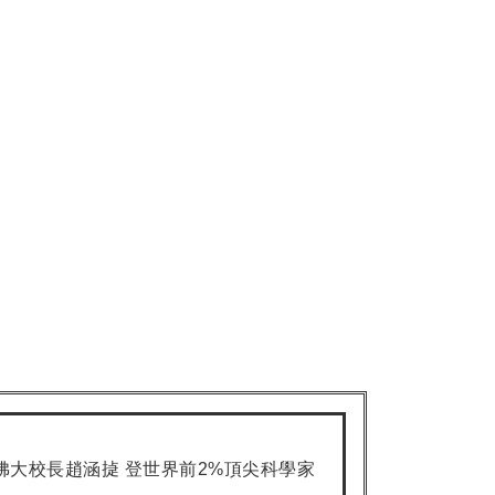
】佛大校長趙涵㨗 登世界前2%頂尖科學家