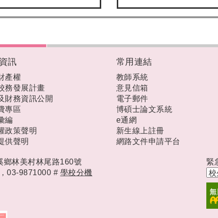
資訊
常用連結
財產權
教師系統
校務發展計畫
意見信箱
及財務資訊公開
電子郵件
費專區
博碩士論文系統
彙編
e通網
權政策聲明
新生線上註冊
提供聲明
網路文件申請平台
礁溪鄉林美村林尾路160號
緊
時，
03-9871000 #
學校分機