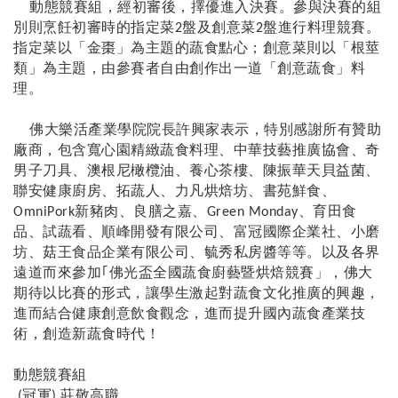
動態競賽組，經初審後，擇優進入決賽。參與決賽的組
別則烹飪初審時的指定菜
盤及創意菜
盤進行料理競賽。
2
2
指定菜以「金棗」為主題的蔬食點心；創意菜則以「根莖
類」為主題，由參賽者自由創作出一道「創意蔬食」料
理。
佛大樂活產業學院院長許興家表示，特別感謝所有贊助
廠商，包含
寬心園
精緻蔬食料理、中華技藝推廣協會、奇
男子刀具、澳根尼橄欖油、養心茶樓、陳振華天貝益菌、
聯安健康廚房、拓蔬人、力凡烘焙坊、書苑鮮食、
新豬肉、良膳之嘉、
、育田食
OmniPork
Green Monday
品、試蔬看、順峰開發有限公司、富冠國際企業社、小磨
坊、菇王食品企業有限公司、毓秀私房醬
等等。以及各界
遠道而來參加
｢佛光盃全國蔬食廚藝暨烘焙競賽」
，佛大
期待以比賽的形式，讓學生激起對蔬食文化推廣的興趣，
進而結合健康創意飲食觀念，進而提升國內蔬食產業技
術，創造新蔬食時代！
動態競賽組
冠軍
莊敬高職
(
)