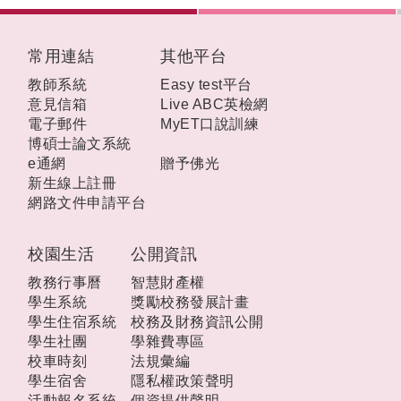
:::
常用連結
其他平台
教師系統
Easy test平台
意見信箱
Live ABC英檢網
電子郵件
MyET口說訓練
博碩士論文系統
e通網
贈予佛光
新生線上註冊
網路文件申請平台
校園生活
公開資訊
教務行事曆
智慧財產權
學生系統
獎勵校務發展計畫
學生住宿系統
校務及財務資訊公開
學生社團
學雜費專區
校車時刻
法規彙編
學生宿舍
隱私權政策聲明
活動報名系統
個資提供聲明