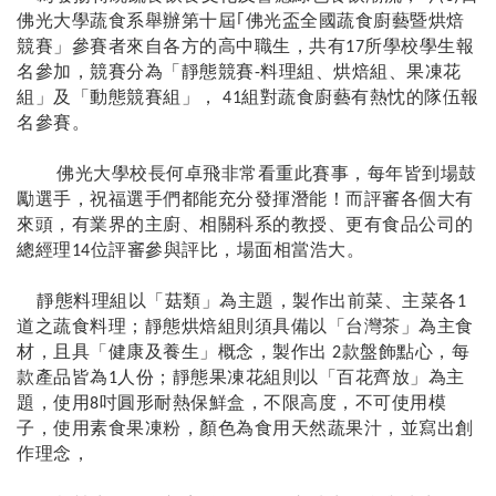
佛光大學蔬食系舉辦第十屆｢佛光盃全國蔬食廚藝暨烘焙
競賽」參賽者來自各方的高中職生，共有
所學校學生報
17
名參加，競賽分為「靜態競賽
料理組、烘焙組、果凍花
-
組」及「動態競賽組」，
組對蔬食廚藝有熱忱的隊伍報
41
名參賽。
佛光大學校長何卓飛非常看重此賽事，每年皆到場鼓
勵選手，祝福選手們都能充分發揮潛能！而評審各個大有
來頭，有業界的主廚、相關科系的教授、更有食品公司的
總經理
位評審參與評比，場面相當浩大。
14
靜態料理組以「菇類」為主題，製作出前菜、主菜各
1
道之蔬食料理；靜態烘焙組則須具
備以「台灣茶」為主食
材，且具「健康及養生」概念，
製作出
款
盤飾點心，每
2
款產品皆為
人份；靜態果凍花組則以「百花齊放」為主
1
題，使用
吋圓形耐熱保鮮盒，不限高度，不可使用模
8
子，使用素食果凍粉，顏色為食用天然蔬果汁，並寫出創
作理念，