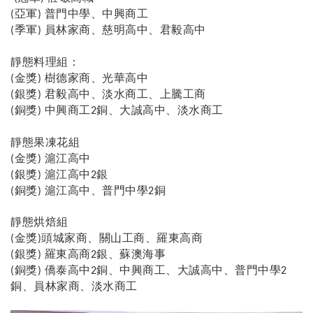
亞軍
普門中學、中興商工
(
)
季軍
員林家商、慈明高中、君毅高中
(
)
靜態料理組：
金獎
樹德家商、光華高中
(
)
銀獎
君毅高中、淡水商工、上騰工商
(
)
銅獎
中興商工
銅、大誠高中、淡水商工
(
)
2
靜態果凍花組
金獎
滬江高中
(
)
銀獎
滬江高中
銀
(
)
2
銅獎
滬江高中、普門中學
銅
(
)
2
靜態烘焙組
金獎
頭城家商
關山工商、羅東高商
(
)
、
銀獎
羅東高商
銀、蘇澳海事
(
)
2
銅獎
僑泰高中
銅、中興商工、大誠高中、普門中學
(
)
2
2
銅、員林家商、淡水商工