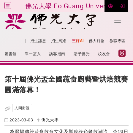
佛光大學 Fo Guang University
Toggle 
跳到主要內容
|
網站導覽
招生訊息
招生報名
三好AI
佛大好物
教職專區
:::
圖書館
單一簽入
訪客指南
贈予佛光
校友會
:::
第十屆佛光盃全國蔬食廚藝暨烘焙競賽
圓滿落幕！
人間衛視
2023-03-03
佛光大學
為發揚傳統蔬食飲食文化及響應綠色餐飲潮流，
今
日
(3)