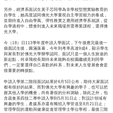
另外，經濟系面試生黃子芯同學為非學校型態實驗教育的
自學生，她高度認同佛光大學重視自主學習能力的養成，
並期待進入自由學風、彈性務實之應用經濟學系就讀，從
自學過程中，體會到進入未來職場所需專業課程，選擇佛
光大學。
今（18）日113學年度申請入學面試，下午接應完最後一
個面試生後，圓滿落幕，今年到考率高達9成4，顯示學生
與家長對於佛光大學辦學認同。面試只是一個人生旅途的
新起點，何卓飛校長期待未來能夠在校園繼續見到同學
們，一定要選擇自己喜歡的科系，對未來人生發展會會是
很重要的轉捩點。
申請入學第二階段面試結果於6月5日公布，期待大家面試
都有很好的結果。而對佛光大學有興趣的學子，也可以把
握其他入學的機會，尚有暑假的分科測驗，除此之外，包
含蔬食系四技二專申請入學到5月31日止；對設計領域有
興趣的學生，產媒系亦還有獨招入學管道至8月21日止；
管理學院的運動與健康促進管理學士學位學程，最後三階