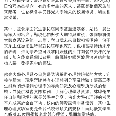
力，熱情接待，展現系所最真實與優質的一面。因今(18)
日恰巧為星期六，有許多考生的家人，甚至是整個家族前
來陪考，也藉機會享受佛光大學漂亮的校園環境，場面相
當溫馨。
其中，蔬食系面試生張祐瑄同學甚至連姨婆、姑姑、舅公
等家人都出席，顯現他們對佛大期待與重視。張同學將佛
大蔬食系設為第一志願，對自我未來目標相當明確，詹丕
宗系主任從招生時就對祐瑄印象深刻，也相當期待她未來
的表現！張同學希望可以將阿嬤種的油甘開發成美味的菜
餚，加入蔬食系學以致用，將屬於她跟阿嬤最深連結的植
物入菜，發揚家中的傳統。
佛光大學心理系今日則是透過舉辦心理體驗營的方式，迎
接準新生，現場營隊將有心理相關分享及體驗！讓高三學
生能夠初步接觸心理學的專業知識及心理學所涉及的領
域，並提供機會實際接觸、了解心理學系資源。林緯倫主
任自信和現場的家長與學生分享，佛光大學心理師的考照
率八成高於全台平均，校內的師資設備非常優質，其中生
理心理實驗室更是全台私校最頂尖的規格！而此優質學風
也吸引33位同學報名參與心理營，場面相當熱絡。