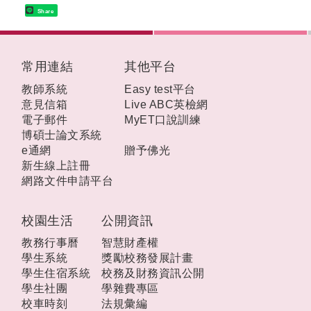
Share
:::
常用連結
其他平台
教師系統
Easy test平台
意見信箱
Live ABC英檢網
電子郵件
MyET口說訓練
博碩士論文系統
e通網
贈予佛光
新生線上註冊
網路文件申請平台
校園生活
公開資訊
教務行事曆
智慧財產權
學生系統
獎勵校務發展計畫
學生住宿系統
校務及財務資訊公開
學生社團
學雜費專區
校車時刻
法規彙編