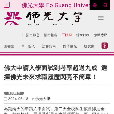
佛光大學 Fo Guang University
Toggle 
跳到主要內容
|
網站導覽
招生訊息
招生報名
三好AI
佛大好物
教職專區
:::
圖書館
單一簽入
訪客指南
贈予佛光
校友會
:::
佛大申請入學面試到考率超過九成
選
未來求職履歷閃亮不簡單！
擇佛光
優質辦學
2024-05-18
佛光大學
為期兩天的申請入學面試，第二天全校師生依舊卯足全