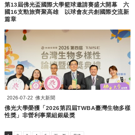
第
13
屆佛光盃國際大學籃球邀請賽盛大開幕 六
國
16
支勁旅齊聚高雄 以球會友共創國際交流新
篇章
2026-07-22
佛大新聞
佛光大學榮獲「2026第四屆TWBA臺灣生物多樣
性獎」非營利事業組銀級獎