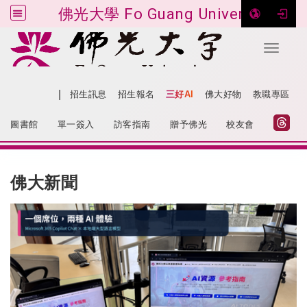
佛光大學 Fo Guang University
Toggle 
跳到主要內容
|
網站導覽
招生訊息
招生報名
三好AI
佛大好物
教職專區
:::
圖書館
單一簽入
訪客指南
贈予佛光
校友會
:::
佛大新聞