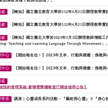
新創業教育種子教師培訓營」。
務處
【轉知】國立臺北教育大學於
年
月
日辦理教學實
112
4
21
務處
【轉知】國立臺北教育大學於
年
月
日辦理教學實
112
4
21
務處
【轉知】國立臺北大學於
年
月
日辦理教師增能工
2023
5
3
」
ning: Teaching and Learning Language Through Movement
研中心
【開始報名拉！】2023年文本、行動與療癒：佛教
研中心
【開始報名拉！】2023年文本、行動與療癒：佛教
務處
地預約管理系統-新增雲慧樓教室已開放借用公告】
理學系
講座｜心靈成長系列活動－『藝術與心靈』Ｘ『身心