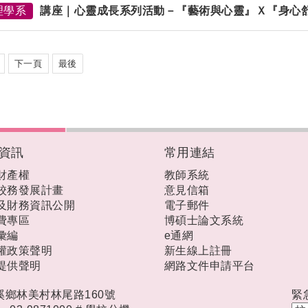
理學系
講座｜心靈成長系列活動－『藝術與心靈』Ｘ『身心
下一頁
最後
資訊
常用連結
財產權
教師系統
校務發展計畫
意見信箱
及財務資訊公開
電子郵件
費專區
博碩士論文系統
彙編
e通網
權政策聲明
新生線上註冊
提供聲明
網路文件申請平台
礁溪鄉林美村林尾路160號
緊