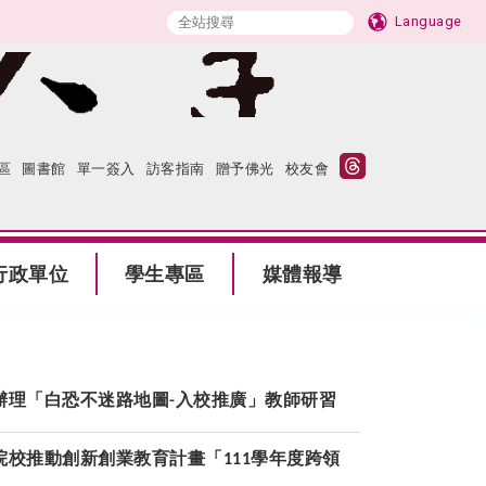
Language
區
圖書館
單一簽入
訪客指南
贈予佛光
校友會
行政單位
學生專區
媒體報導
辦理「白恐不迷路地圖
入校推廣」教師研習
-
院校推動創新創業教育計畫「
學年度跨領
111