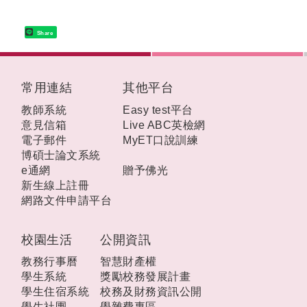
Share
:::
常用連結
其他平台
教師系統
Easy test平台
意見信箱
Live ABC英檢網
電子郵件
MyET口說訓練
博碩士論文系統
e通網
贈予佛光
新生線上註冊
網路文件申請平台
校園生活
公開資訊
教務行事曆
智慧財產權
學生系統
獎勵校務發展計畫
學生住宿系統
校務及財務資訊公開
學生社團
學雜費專區