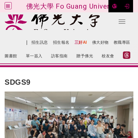
佛光大學 Fo Guang University
Toggle 
跳到主要內容
|
網站導覽
招生訊息
招生報名
三好AI
佛大好物
教職專區
:::
圖書館
單一簽入
訪客指南
贈予佛光
校友會
:::
SDGS9